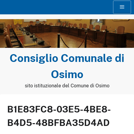
Vai
Menu
al
contenuto
Consiglio Comunale di
Osimo
sito istituzionale del Comune di Osimo
B1E83FC8-03E5-4BE8-
B4D5-48BFBA35D4AD