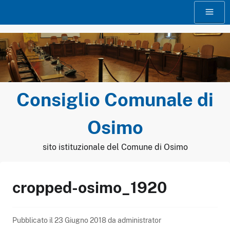
Vai
Menu
al
contenuto
Consiglio Comunale di
Osimo
sito istituzionale del Comune di Osimo
cropped-osimo_1920
Pubblicato il
23 Giugno 2018
da
administrator