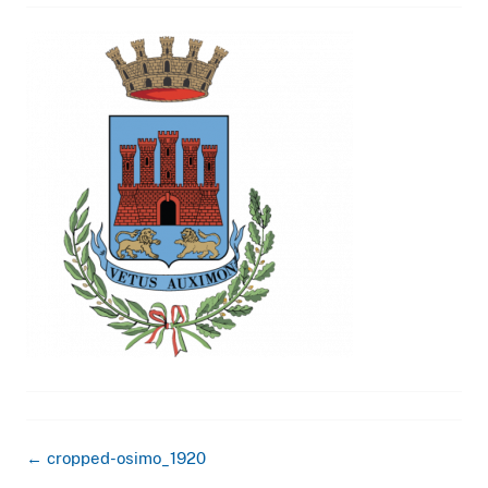
Navigazione
←
cropped-osimo_1920
articolo